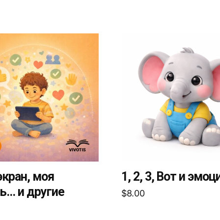
Этот
товар
имеет
ько
несколько
ий.
вариаций.
Опции
можно
ь
выбрать
на
це
странице
товара.
экран, моя
1, 2, 3, Вот и эмоц
... и другие
$
8.00