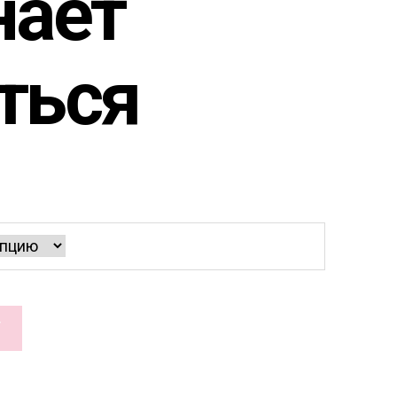
нает
ться
У