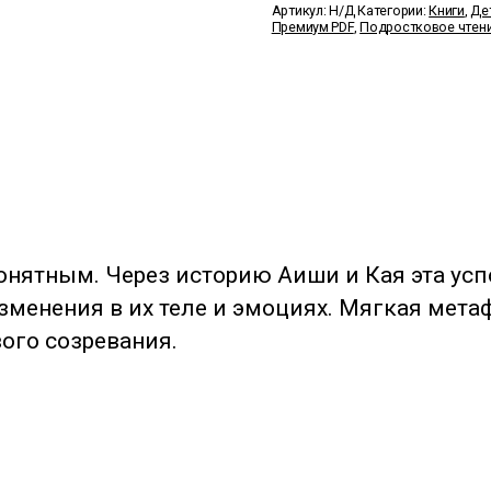
Starts
Артикул:
Н/Д
Категории:
Книги
,
Де
to
Премиум PDF
,
Подростковое чтен
Change
онятным. Через историю Аиши и Кая эта у
менения в их теле и эмоциях. Мягкая мета
ого созревания.