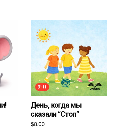
Этот
товар
имеет
несколько
вариаций.
Опции
можно
выбрать
на
странице
товара.
ии!
День, когда мы
сказали “Стоп”
$
8.00