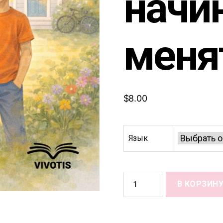
начи
меня
$
8.00
Язык
Количество
В КОРЗИН
товара
When
My
Body