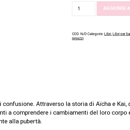
When
AGGIUNGI 
My
Body
Starts
to
Change
COD:
N/D
Categorie:
Libri
,
Libri per b
quantità
ragazzi
 confusione. Attraverso la storia di Aïcha e Kai, 
enti a comprendere i cambiamenti del loro corpo 
nte alla pubertà.