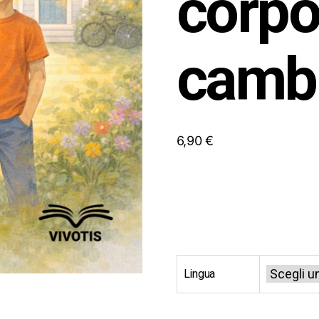
corpo 
camb
6,90
€
Lingua