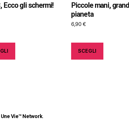
nella
3, Ecco gli schermi!
Piccole mani, gran
pagina
pianeta
del
6,90
€
o
prodotto
GLI
SCEGLI
 Une Vie™ Network
.