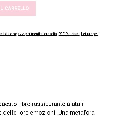
AL CARRELLO
ambini e ragazzi per menti in crescita
,
PDF Premium
,
Letture per
questo libro rassicurante aiuta i
e delle loro emozioni. Una metafora