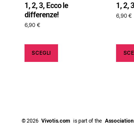
nella
nella
1, 2, 3, Ecco le
1, 2, 
pagina
pagina
differenze!
6,90
€
del
del
6,90
€
prodotto
prodott
SCEGLI
SCE
© 2026
_
Vivotis.com
_
is part of the
_
Association