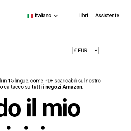
Italiano
Libri
Assistente
ili in 15 lingue, come PDF scaricabili sul nostro
to cartaceo su
tutti i negozi Amazon
.
o il mio