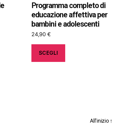
nella
de
Programma completo di
pagina
educazione affettiva per
del
bambini e adolescenti
prodotto
24,90
€
SCEGLI
All'inizio
↑