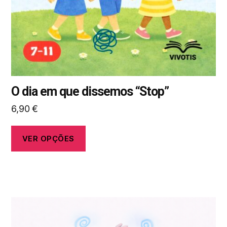
selecionadas
na
página
do
produto
O dia em que dissemos “Stop”
6,90
€
VER OPÇÕES
Este
produto