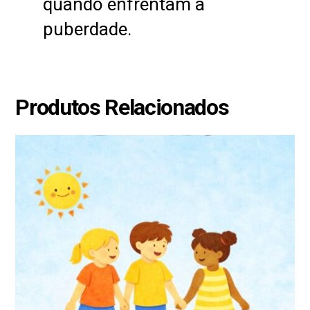
quando enfrentam a
puberdade.
Produtos Relacionados
Este
produto
tem
várias
variantes.
As
opções
podem
ser