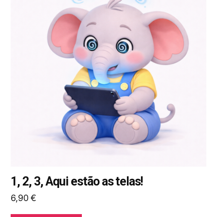
tem
várias
variantes.
As
opções
podem
ser
selecionadas
na
página
do
produto
1, 2, 3, Aqui estão as telas!
6,90
€