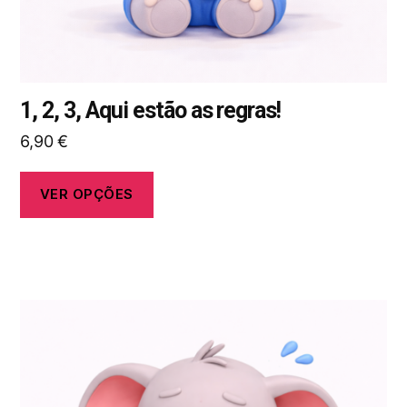
do
produto
1, 2, 3, Aqui estão as regras!
6,90
€
VER OPÇÕES
Este
produto
tem
várias