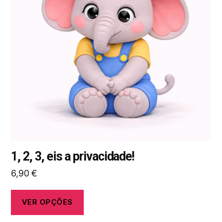
variantes.
As
opções
podem
ser
selecionadas
na
página
do
produto
1, 2, 3, eis a privacidade!
6,90
€
VER OPÇÕES