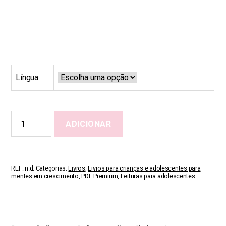
Língua
Quantidade
ADICIONAR
de
When
My
Body
Starts
REF:
n.d.
Categorias:
Livros
,
Livros para crianças e adolescentes para
to
mentes em crescimento
,
PDF Premium
,
Leituras para adolescentes
Change