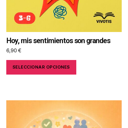
la
página
de
producto
Hoy, mis sentimientos son grandes
6,90
€
SELECCIONAR OPCIONES
Este
producto
tiene
múltiples