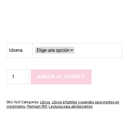
Idioma
When
AÑADIR AL CARRITO
My
Body
Starts
to
Change
SKU:
N/D
Categorías:
Libros
,
Libros infantiles y juveniles para mentes en
cantidad
crecimiento
,
Premium PDF
,
Lecturas para adolescentes