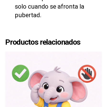
solo cuando se afronta la
pubertad.
Productos relacionados
Este
producto
tiene
múltiples
variantes.
Las
opciones
se
pueden