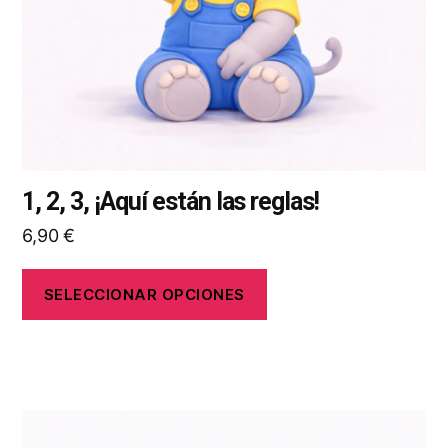
elegir
en
la
página
de
producto
1, 2, 3, ¡Aquí están las reglas!
6,90
€
SELECCIONAR OPCIONES
Este