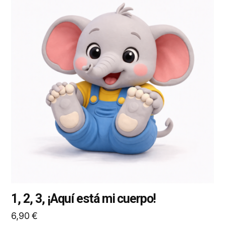
producto
tiene
múltiples
variantes.
Las
opciones
se
pueden
elegir
en
la
página
de
producto
1, 2, 3, ¡Aquí está mi cuerpo!
6,90
€