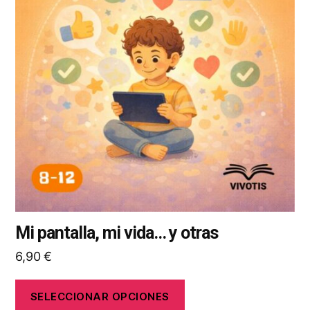
variantes.
Las
opciones
se
pueden
elegir
en
la
página
de
producto
Mi pantalla, mi vida... y otras
6,90
€
SELECCIONAR OPCIONES