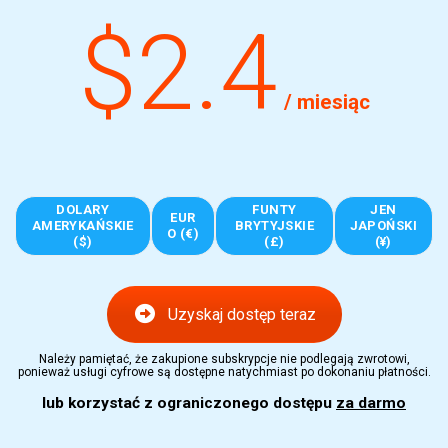
$2.4
/ miesiąc
DOLARY
FUNTY
JEN
EUR
AMERYKAŃSKIE
BRYTYJSKIE
JAPOŃSKI
O (€)
($)
(£)
(¥)
Uzyskaj dostęp teraz
Należy pamiętać, że zakupione subskrypcje nie podlegają zwrotowi,
ponieważ usługi cyfrowe są dostępne natychmiast po dokonaniu płatności.
lub korzystać z ograniczonego dostępu
za darmo