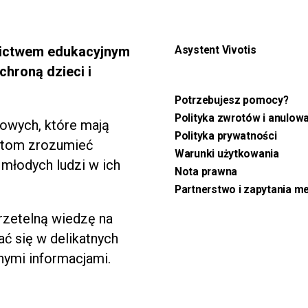
nictwem edukacyjnym
Asystent Vivotis
chroną dzieci i
Potrzebujesz pomocy?
Polityka zwrotów i anulow
kowych, które mają
Polityka prywatności
istom zrozumieć
Warunki użytkowania
 młodych ludzi w ich
Nota prawna
Partnerstwo i zapytania m
 rzetelną wiedzę na
ć się w delikatnych
nymi informacjami.