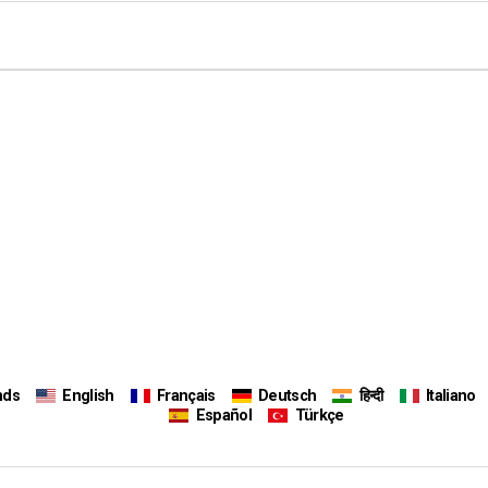
nds
English
Français
Deutsch
हिन्दी
Italiano
Español
Türkçe