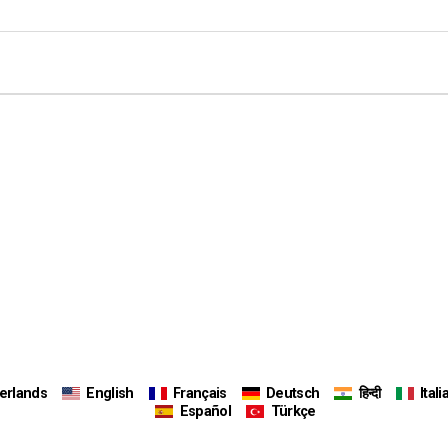
erlands
English
Français
Deutsch
हिन्दी
Ital
Español
Türkçe