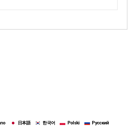
iano
日本語
한국어
Polski
Русский