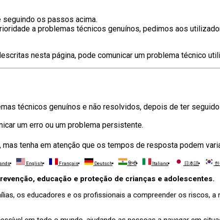
e seguindo os passos acima.
rioridade a problemas técnicos genuínos, pedimos aos utilizad
descritas nesta página, pode comunicar um problema técnico util
mas técnicos genuínos e não resolvidos, depois de ter seguido
icar um erro ou um problema persistente.
, mas tenha em atenção que os tempos de resposta podem varia
lands
English
Français
Deutsch
हिन्दी
Italiano
日本語
한
 prevenção, educação e proteção de crianças e adolescentes.
ílias, os educadores e os profissionais a compreender os riscos, a