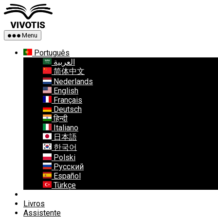
Saltar
Vivotis
para
o
conteúdo
Menu
Português
العربية
简体中文
Nederlands
English
Français
Deutsch
हिन्दी
Italiano
日本語
한국어
Polski
Русский
Español
Türkçe
Livros
Assistente