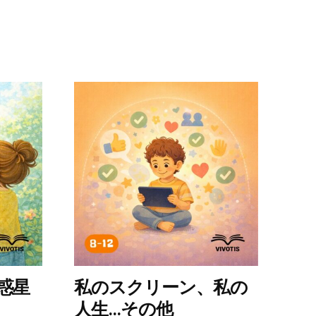
こ
の
商
品
に
は
複
数
の
バ
リ
惑星
私のスクリーン、私の
エ
人生...その他