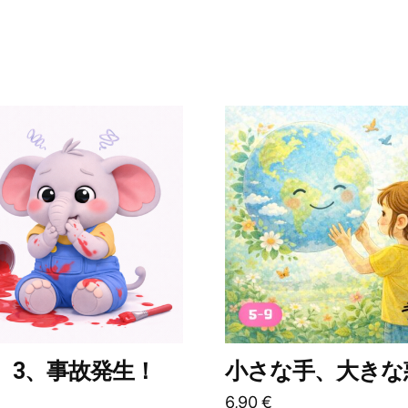
こ
の
商
品
に
は
複
数
の
バ
リ
2、3、事故発生！
小さな手、大きな
エ
6,90
€