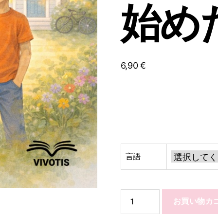
始め
6,90
€
言語
When
お買い物カ
My
Body