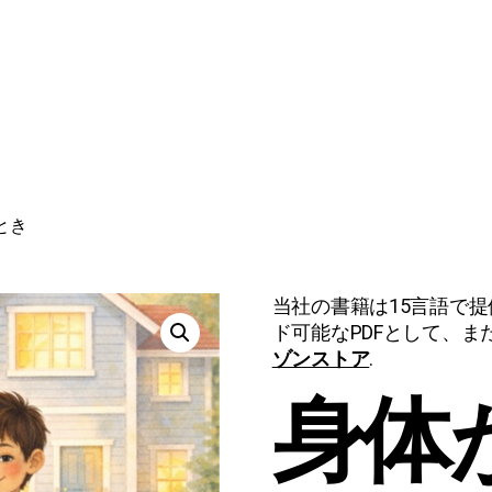
とき
当社の書籍は15言語で
ド可能なPDFとして、
ゾンストア
.
身体