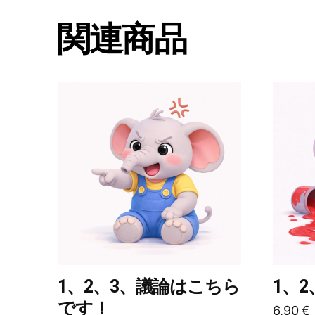
関連商品
こ
こ
の
の
商
商
品
品
に
に
は
は
複
複
数
数
の
の
バ
バ
リ
リ
1、2、3、議論はこちら
1、
エ
エ
です！
6,90
€