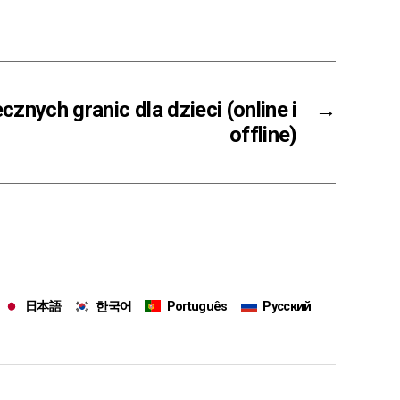
znych granic dla dzieci (online i
→
offline)
日本語
한국어
Português
Русский