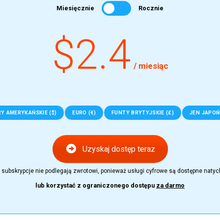
Miesięcznie
Rocznie
$2.4
/ miesiąc
Y AMERYKAŃSKIE ($)
EURO (€)
FUNTY BRYTYJSKIE (£)
JEN JAPOŃS
Uzyskaj dostęp teraz
 subskrypcje nie podlegają zwrotowi, ponieważ usługi cyfrowe są dostępne natyc
lub korzystać z ograniczonego dostępu
za darmo