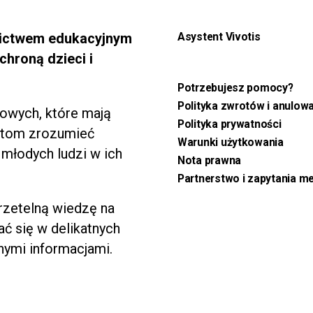
nictwem edukacyjnym
Asystent Vivotis
chroną dzieci i
Potrzebujesz pomocy?
Polityka zwrotów i anulow
kowych, które mają
Polityka prywatności
istom zrozumieć
Warunki użytkowania
 młodych ludzi w ich
Nota prawna
Partnerstwo i zapytania m
 rzetelną wiedzę na
ć się w delikatnych
nymi informacjami.