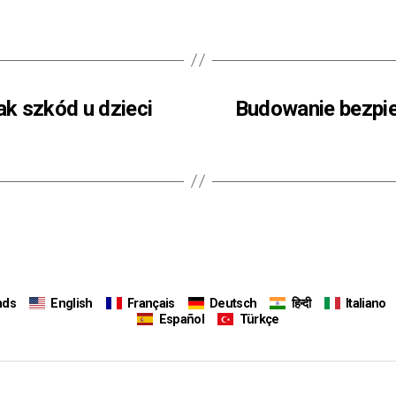
k szkód u dzieci
Budowanie bezpiec
nds
English
Français
Deutsch
हिन्दी
Italiano
Español
Türkçe