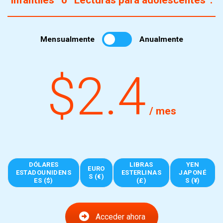
infantiles” o “Lecturas para adolescentes”.
Mensualmente
Anualmente
$2.4
/ mes
DÓLARES
LIBRAS
YEN
EURO
ESTADOUNIDENS
ESTERLINAS
JAPONÉ
S (€)
ES ($)
(£)
S (¥)
Acceder ahora