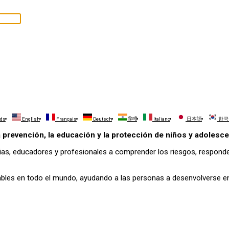
nds
English
Français
Deutsch
हिन्दी
Italiano
日本語
한국
la prevención, la educación y la protección de niños y adolesc
ias, educadores y profesionales a comprender los riesgos, responde
ables en todo el mundo, ayudando a las personas a desenvolverse en