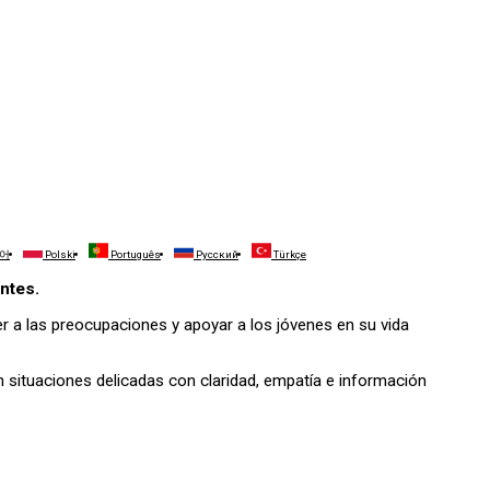
어
Polski
Português
Русский
Türkçe
entes.
r a las preocupaciones y apoyar a los jóvenes en su vida
 situaciones delicadas con claridad, empatía e información