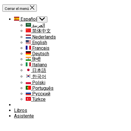
Cerrar el menú
Español
Mostrar
el
العربية
submenú
简体中文
Nederlands
English
Français
Deutsch
हिन्दी
Italiano
日本語
한국어
Polski
Português
Русский
Türkçe
Libros
Asistente