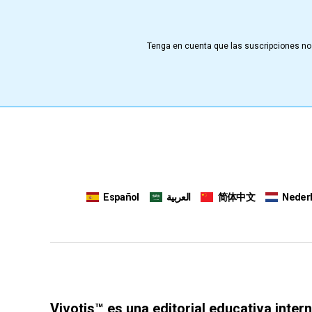
Tenga en cuenta que las suscripciones no 
Español
العربية
简体中文
Neder
Vivotis™ es una editorial educativa inter