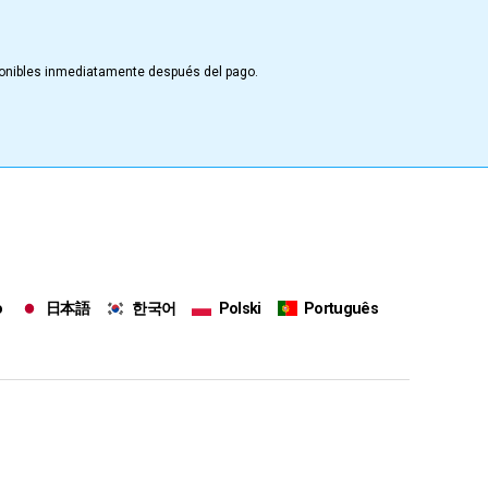
sponibles inmediatamente después del pago.
o
日本語
한국어
Polski
Português