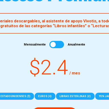
riales descargables, al asistente de apoyo Vivotis, a todo
gratuitos de las categorías “Libros infantiles” o “Lectur
Mensualmente
Anualmente
$2.4
/ mes
 ESTADOUNIDENSES ($)
EUROS (€)
LIBRAS ESTERLINAS (£)
YEN JA