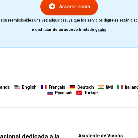
Acceder ahora
son reembolsables una vez adquiridas, ya que los servicios digitales están di
o disfrutar de un acceso limitado
gratis
lands
English
Français
Deutsch
हिन्दी
Italian
Русский
Türkçe
nacional dedicada a la
Asistente de Vivotis