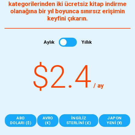
kategorilerinden iki ücretsiz kitap indirme
olanağına bir yıl boyunca sınırsız erişimin
keyfini çıkarın.
Aylık
Yıllık
$2.4
/ ay
ABD
AVRO
İNGILIZ
JAPON
DOLARI ($)
(€)
STERLINI (£)
YENI (¥)