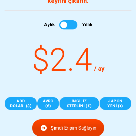
keyfini çıkarın.
Aylık
Yıllık
$2.4
/ ay
ABD
AVRO
İNGILIZ
JAPON
DOLARI ($)
(€)
STERLINI (£)
YENI (¥)
Şimdi Erişim Sağlayın