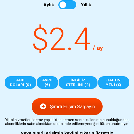
Aylık
Yıllık
$2.4
/ ay
ABD
AVRO
İNGILIZ
JAPON
DOLARI ($)
(€)
STERLINI (£)
YENI (¥)
Şimdi Erişim Sağlayın
Dijital hizmetler ödeme yapıldıktan hemen sonra kullanıma sunulduğundan,
aboneliklerin satın alındıktan sonra iade edilemeyeceğini lütfen unutmayın.
veya sınırlı erişimin keyfini çıkarın
ücretsiz