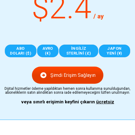
$2.4
/ ay
ABD
AVRO
İNGILIZ
JAPON
DOLARI ($)
(€)
STERLINI (£)
YENI (¥)
Şimdi Erişim Sağlayın
Dijital hizmetler ödeme yapıldıktan hemen sonra kullanıma sunulduğundan,
aboneliklerin satın alındıktan sonra iade edilemeyeceğini lütfen unutmayın.
veya sınırlı erişimin keyfini çıkarın
ücretsiz