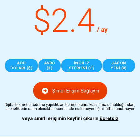
$2.4
/ ay
ABD
AVRO
İNGILIZ
JAPON
DOLARI ($)
(€)
STERLINI (£)
YENI (¥)
Şimdi Erişim Sağlayın
Dijital hizmetler ödeme yapıldıktan hemen sonra kullanıma sunulduğundan,
aboneliklerin satın alındıktan sonra iade edilemeyeceğini lütfen unutmayın.
veya sınırlı erişimin keyfini çıkarın
ücretsiz