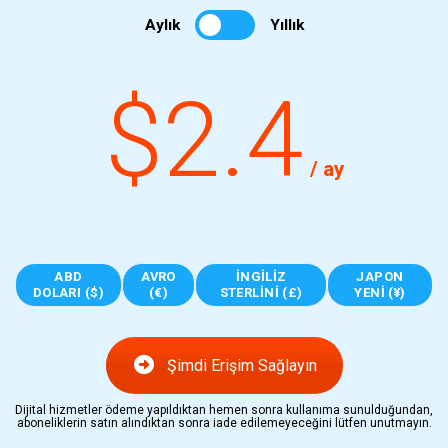
Aylık
Yıllık
$2.4
/ ay
ABD
AVRO
İNGILIZ
JAPON
DOLARI ($)
(€)
STERLINI (£)
YENI (¥)
Şimdi Erişim Sağlayın
Dijital hizmetler ödeme yapıldıktan hemen sonra kullanıma sunulduğundan,
aboneliklerin satın alındıktan sonra iade edilemeyeceğini lütfen unutmayın.