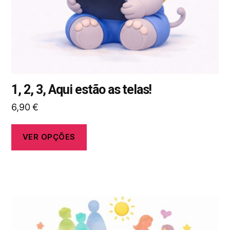
na
página
do
produto
1, 2, 3, Aqui estão as telas!
6,90
€
VER OPÇÕES
Este
produto