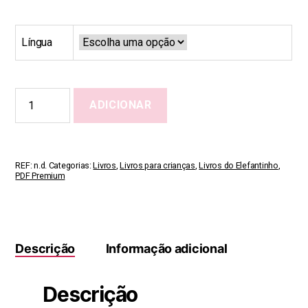
Língua
Quantidade
ADICIONAR
de
1,
2,
3,
Here
REF:
n.d.
Categorias:
Livros
,
Livros para crianças
,
Livros do Elefantinho
,
Are
PDF Premium
Accidents!
Descrição
Informação adicional
Descrição