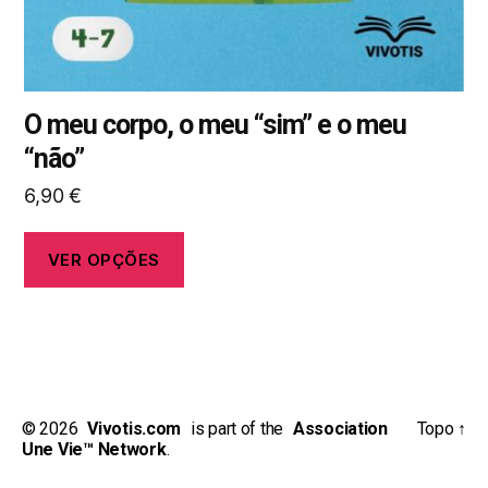
do
produto
O meu corpo, o meu “sim” e o meu
“não”
6,90
€
VER OPÇÕES
© 2026
_
Vivotis.com
_
is part of the
_
Association
Topo
↑
Une Vie™ Network
.