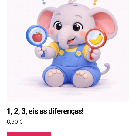
várias
variantes.
As
opções
podem
ser
selecionadas
na
página
do
produto
1, 2, 3, eis as diferenças!
6,90
€