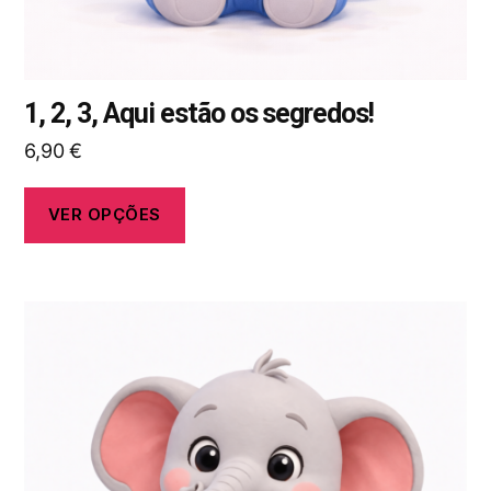
do
produto
1, 2, 3, Aqui estão os segredos!
6,90
€
VER OPÇÕES
Este
produto
tem
várias
variantes.
As