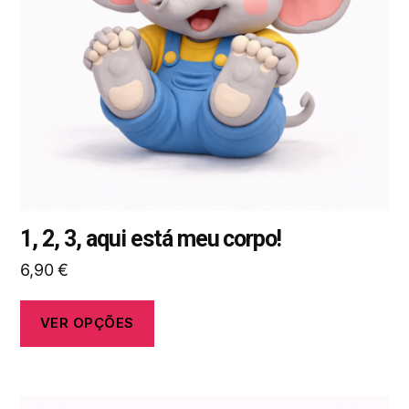
opções
podem
ser
selecionadas
na
página
do
produto
1, 2, 3, aqui está meu corpo!
6,90
€
VER OPÇÕES
Este