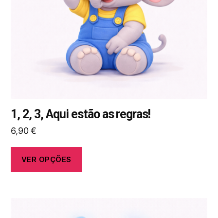
podem
ser
selecionadas
na
página
do
produto
1, 2, 3, Aqui estão as regras!
6,90
€
VER OPÇÕES
Este
produto