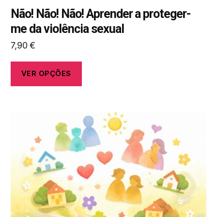
Não! Não! Não! Aprender a proteger-
me da violência sexual
7,90
€
VER OPÇÕES
Este
produto
tem
várias
variantes.
As
opções
podem