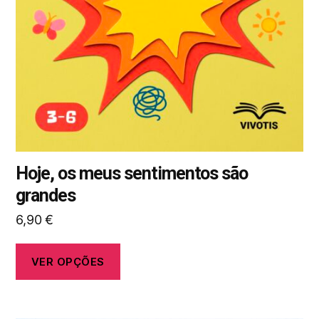
podem
ser
selecionadas
na
página
do
produto
Hoje, os meus sentimentos são
grandes
6,90
€
VER OPÇÕES