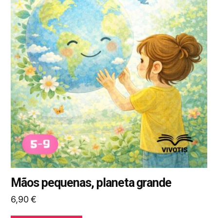
tem
várias
variantes.
As
opções
podem
ser
selecionadas
na
página
do
produto
Mãos pequenas, planeta grande
6,90
€