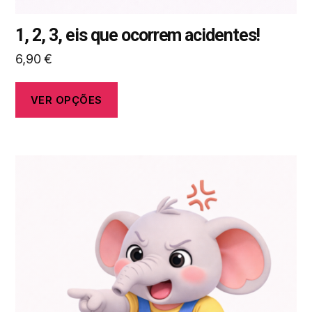
1, 2, 3, eis que ocorrem acidentes!
6,90
€
VER OPÇÕES
Este
produto
tem
várias
variantes.
As
opções
podem