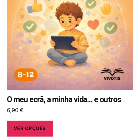
variantes.
As
opções
podem
ser
selecionadas
na
página
do
produto
O meu ecrã, a minha vida... e outros
6,90
€
VER OPÇÕES