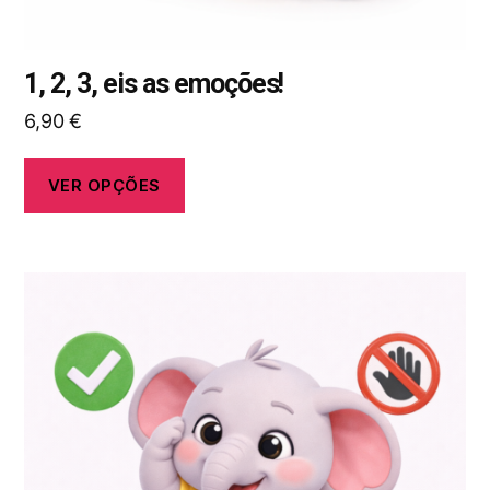
produto
1, 2, 3, eis as emoções!
6,90
€
VER OPÇÕES
Este
produto
tem
várias
variantes.
As
opções