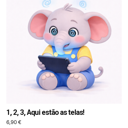
tem
várias
variantes.
As
opções
podem
ser
selecionadas
na
página
do
produto
1, 2, 3, Aqui estão as telas!
6,90
€