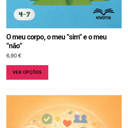
página
do
produto
O meu corpo, o meu “sim” e o meu
“não”
6,90
€
VER OPÇÕES
Este
produto
tem
várias