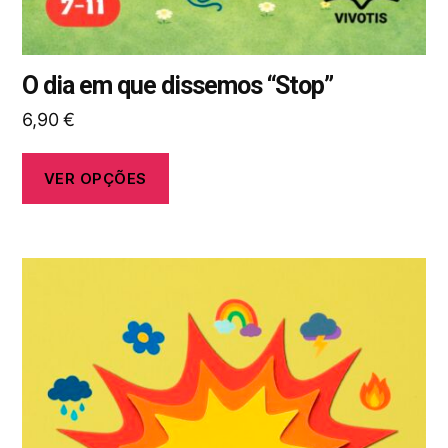
produto
O dia em que dissemos “Stop”
6,90
€
VER OPÇÕES
Este
produto
tem
várias
variantes.
As
opções