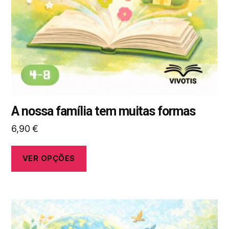
ser
selecionadas
na
página
do
produto
A nossa família tem muitas formas
6,90
€
VER OPÇÕES
Este
produto