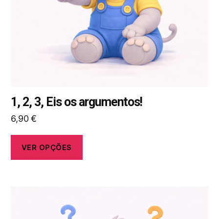
ser
selecionadas
na
página
do
produto
1, 2, 3, Eis os argumentos!
6,90
€
VER OPÇÕES
Este
produto
tem