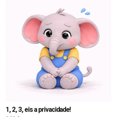
produto
tem
várias
variantes.
As
opções
podem
ser
selecionadas
na
página
do
produto
1, 2, 3, eis a privacidade!