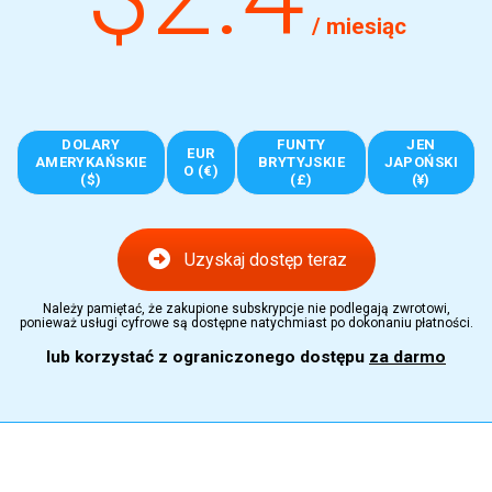
/ miesiąc
DOLARY
FUNTY
JEN
EUR
AMERYKAŃSKIE
BRYTYJSKIE
JAPOŃSKI
O (€)
($)
(£)
(¥)
Uzyskaj dostęp teraz
Należy pamiętać, że zakupione subskrypcje nie podlegają zwrotowi,
ponieważ usługi cyfrowe są dostępne natychmiast po dokonaniu płatności.
lub korzystać z ograniczonego dostępu
za darmo