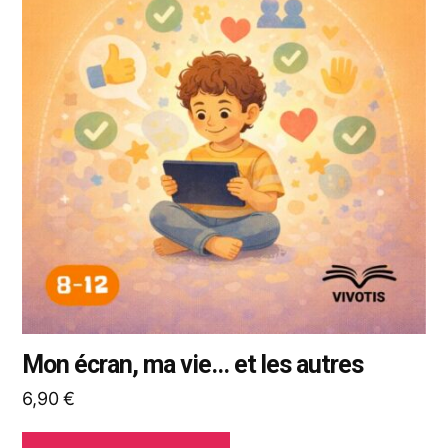
plusieurs
variations.
Les
options
peuvent
être
choisies
sur
la
page
du
produit
Mon écran, ma vie... et les autres
6,90
€