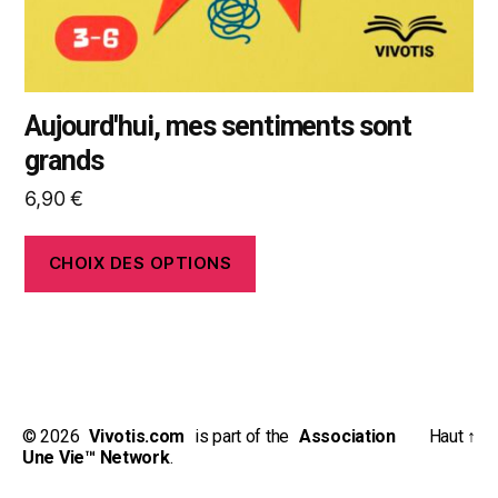
page
du
produit
Aujourd'hui, mes sentiments sont
grands
6,90
€
CHOIX DES OPTIONS
© 2026
_
Vivotis.com
_
is part of the
_
Association
Haut
↑
Une Vie™ Network
.