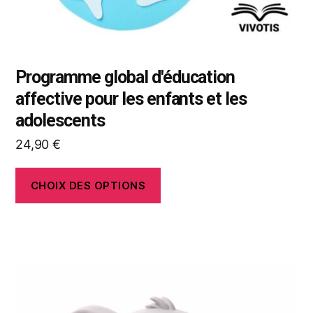
page
du
produit
Programme global d'éducation
affective pour les enfants et les
adolescents
24,90
€
CHOIX DES OPTIONS
Ce
produit
a