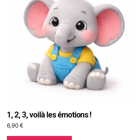
plusieurs
variations.
Les
options
peuvent
être
choisies
sur
la
page
du
produit
1, 2, 3, voilà les émotions !
6,90
€