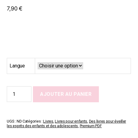
7,90
€
Langue
quantité
AJOUTER AU PANIER
de
No!
No!
No!
Learning
UGS :
ND
Catégories :
Livres
,
Livres pour enfants
,
Des livres pour éveiller
How
les esprits des enfants et des adolescents
,
Premium PDF
to
Protect