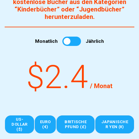
kostenlose Bücher aus den Kategorien
“Kinderbücher” oder “Jugendbücher”
herunterzuladen.
Monatlich
Jährlich
$2.4
/ Monat
US-
EURO
BRITISCHE
JAPANISCHE
DOLLAR
(€)
PFUND (£)
R YEN (¥)
($)