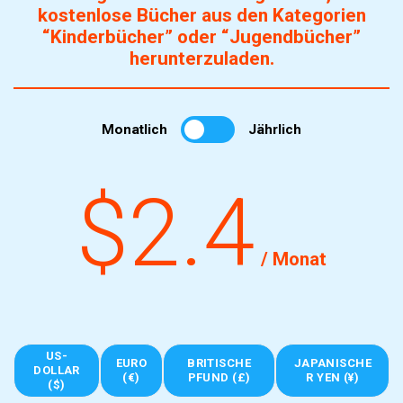
kostenlose Bücher aus den Kategorien
“Kinderbücher” oder “Jugendbücher”
herunterzuladen.
Monatlich
Jährlich
$2.4
/ Monat
US-
EURO
BRITISCHE
JAPANISCHE
DOLLAR
(€)
PFUND (£)
R YEN (¥)
($)