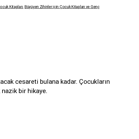
ocuk Kitapları
,
Büyüyen Zihinler için Çocuk Kitapları ve Genç
kacak cesareti bulana kadar. Çocukların
nazik bir hikaye.