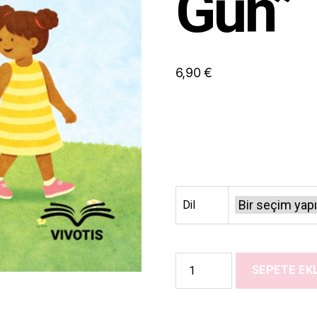
Gün”
6,90
€
Dil
The
SEPETE EK
Day
We
Said
“Stop”