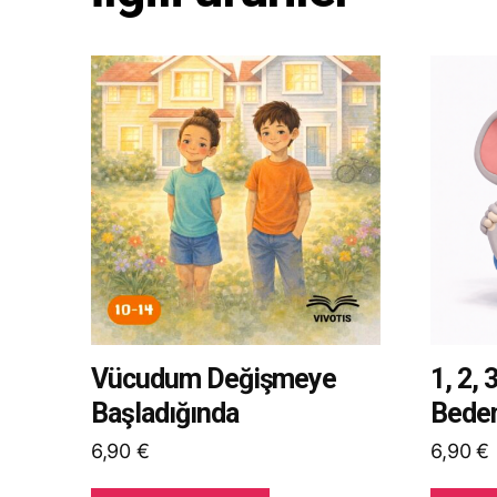
Bu
Bu
ürünün
ürünün
birden
birden
fazla
fazla
varyasyonu
varyas
var.
var.
Seçenekler
Seçene
ürün
ürün
sayfasından
sayfası
seçilebilir
seçilebil
Vücudum Değişmeye
1, 2, 
Başladığında
Bede
6,90
€
6,90
€