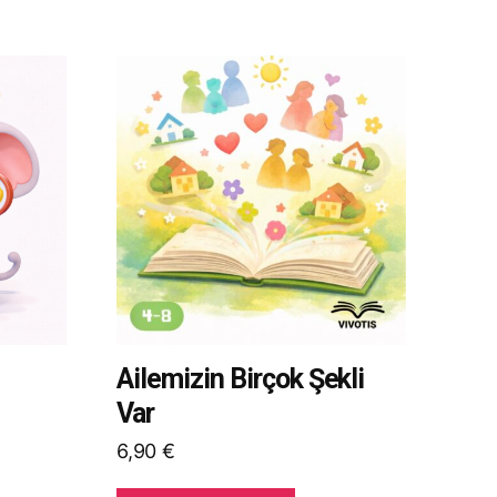
Bu
ürünün
birden
fazla
varyasyonu
var.
Seçenekler
ürün
sayfasından
seçilebilir
Ailemizin Birçok Şekli
Var
6,90
€