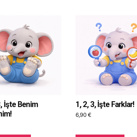
Bu
ürünün
birden
fazla
yonu
varyasyonu
var.
kler
Seçenekler
ürün
ndan
sayfasından
ir
seçilebilir
3, İşte Benim
1, 2, 3, İşte Farklar!
nim!
6,90
€