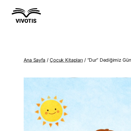
Vivotis
Ana Sayfa
/
Çocuk Kitapları
/ “Dur” Dediğimiz Gün