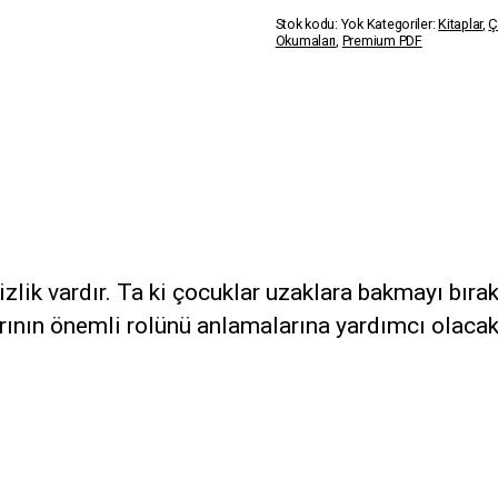
adet
Stok kodu:
Yok
Kategoriler:
Kitaplar
,
Ç
Okumaları
,
Premium PDF
zlik vardır. Ta ki çocuklar uzaklara bakmayı bıra
rının önemli rolünü anlamalarına yardımcı olacak 