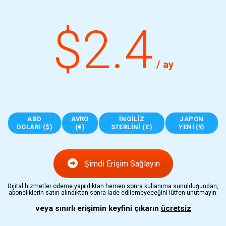
$2.4
/ ay
ABD
AVRO
İNGILIZ
JAPON
DOLARI ($)
(€)
STERLINI (£)
YENI (¥)
Şimdi Erişim Sağlayın
Dijital hizmetler ödeme yapıldıktan hemen sonra kullanıma sunulduğundan,
aboneliklerin satın alındıktan sonra iade edilemeyeceğini lütfen unutmayın.
veya sınırlı erişimin keyfini çıkarın
ücretsiz