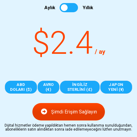
Aylık
Yıllık
$2.4
/ ay
ABD
AVRO
İNGILIZ
JAPON
DOLARI ($)
(€)
STERLINI (£)
YENI (¥)
Şimdi Erişim Sağlayın
Dijital hizmetler ödeme yapıldıktan hemen sonra kullanıma sunulduğundan,
aboneliklerin satın alındıktan sonra iade edilemeyeceğini lütfen unutmayın.