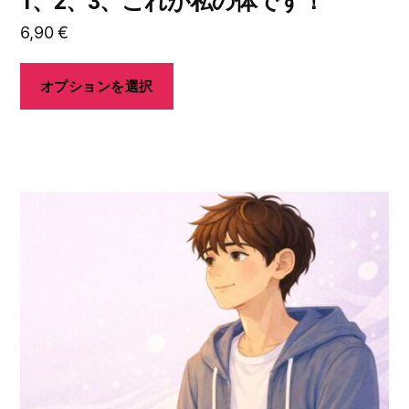
1、2、3、これが私の体です！
が
6,90
€
あ
り
ま
オプションを選択
す。
オ
プ
シ
こ
ョ
の
ン
商
は
品
商
に
品
は
ペ
複
ー
数
ジ
の
か