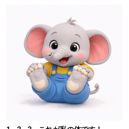
ョ
こ
ン
の
は
商
商
品
品
に
ペ
は
ー
複
ジ
数
か
の
ら
バ
選
リ
択
エ
で
ー
き
シ
ま
ョ
す
ン