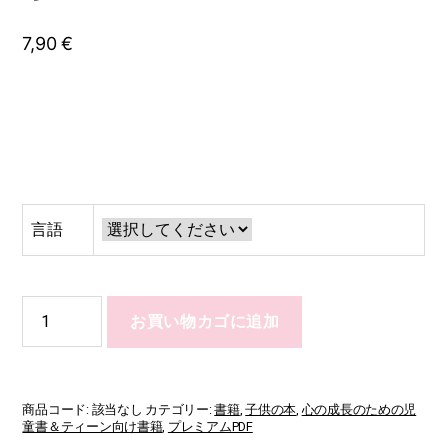
7,90
€
言語
No!
お買い物カゴに追加
No!
No!
Learning
How
to
商品コード:
該当なし
カテゴリー:
書籍
,
子供の本
,
心の成長のための児
Protect
童書＆ティーン向け書籍
,
プレミアムPDF
Myself