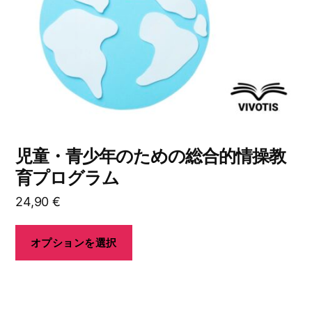
の
バ
リ
エ
ー
シ
ョ
ン
児童・青少年のための総合的情操教
が
育プログラム
あ
り
24,90
€
ま
す。
オプションを選択
オ
プ
シ