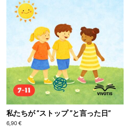
ン
商
は
品
商
に
品
は
ペ
複
ー
数
ジ
の
か
バ
ら
リ
選
エ
択
ー
で
シ
き
ョ
ま
ン
す
私たちが “ストップ ”と言った日”
が
6,90
€
あ