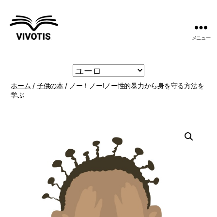
メニュー
ヴ
ィ
ヴ
ィ
ホーム
/
子供の本
/ ノー！ノー!ノー性的暴力から身を守る方法を
テ
学ぶ
ィ
ス