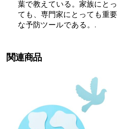
葉で教えている。家族にとっ
ても、専門家にとっても重要
な予防ツールである。.
関連商品
こ
の
商
品
に
は
複
数