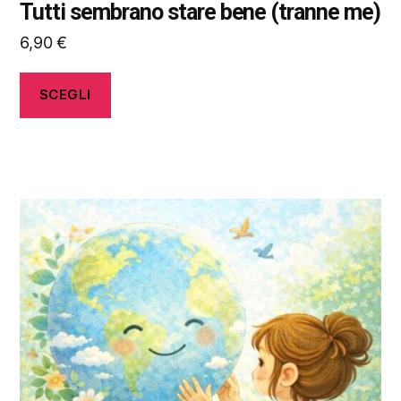
Tutti sembrano stare bene (tranne me)
6,90
€
SCEGLI
Questo
prodotto
ha
più
varianti.
Le
opzioni
possono