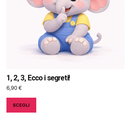
opzioni
possono
essere
scelte
nella
pagina
del
prodotto
1, 2, 3, Ecco i segreti!
6,90
€
SCEGLI