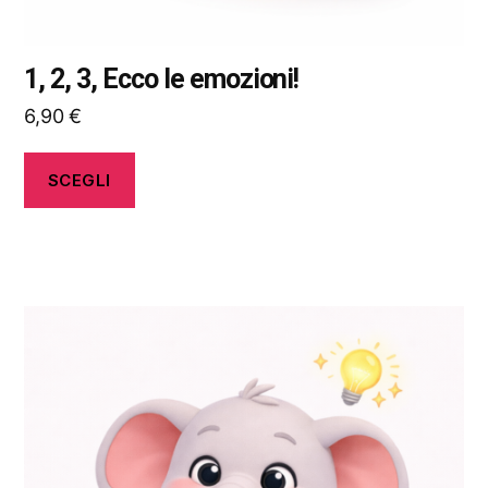
prodotto
1, 2, 3, Ecco le emozioni!
6,90
€
SCEGLI
Questo
prodotto
ha
più
varianti.
Le