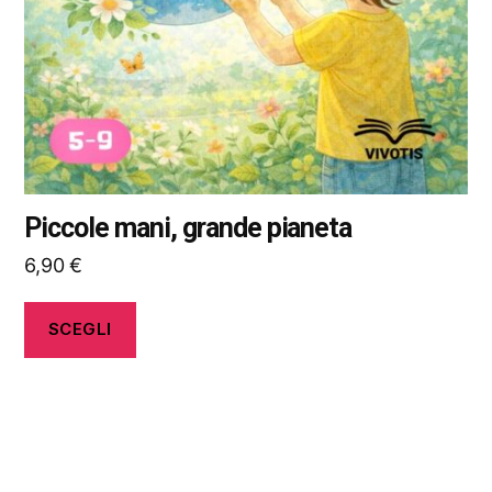
essere
scelte
nella
pagina
del
prodotto
Piccole mani, grande pianeta
6,90
€
SCEGLI