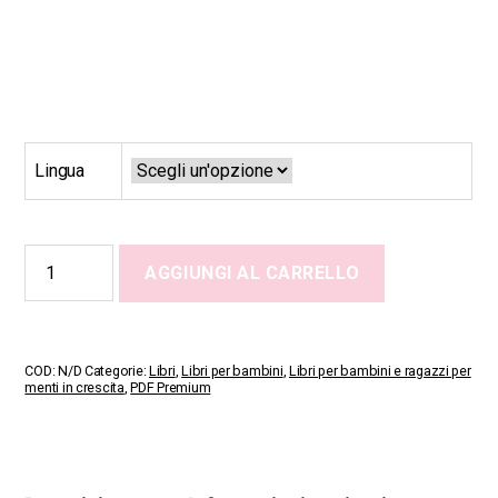
Lingua
When
AGGIUNGI AL CARRELLO
Worries
Visit
at
Night
quantità
COD:
N/D
Categorie:
Libri
,
Libri per bambini
,
Libri per bambini e ragazzi per
menti in crescita
,
PDF Premium