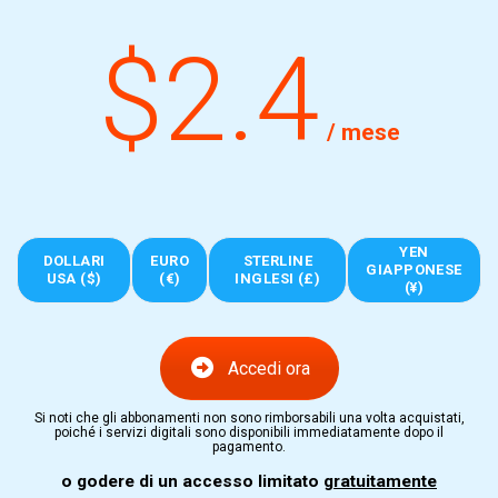
$2.4
/ mese
YEN
DOLLARI
EURO
STERLINE
GIAPPONESE
USA ($)
(€)
INGLESI (£)
(¥)
Accedi ora
Si noti che gli abbonamenti non sono rimborsabili una volta acquistati,
poiché i servizi digitali sono disponibili immediatamente dopo il
pagamento.
o godere di un accesso limitato
gratuitamente