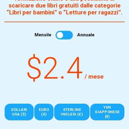
scaricare due libri gratuiti dalle categorie
“Libri per bambini” o “Letture per ragazzi”.
Mensile
Annuale
$2.4
/ mese
YEN
DOLLARI
EURO
STERLINE
GIAPPONESE
USA ($)
(€)
INGLESI (£)
(¥)