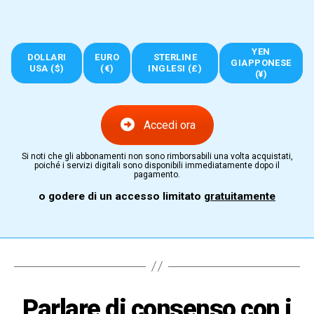
YEN
DOLLARI
EURO
STERLINE
GIAPPONESE
USA ($)
(€)
INGLESI (£)
(¥)
Accedi ora
Si noti che gli abbonamenti non sono rimborsabili una volta acquistati,
poiché i servizi digitali sono disponibili immediatamente dopo il
pagamento.
o godere di un accesso limitato
gratuitamente
Parlare di consenso con i