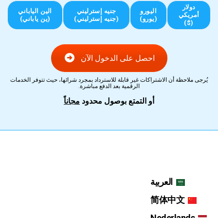
دولار
اليورو
جنيه إسترليني
الين الياباني
أمريكي
(يورو)
(جنيه إسترليني)
(ين ياباني)
($)
احصل على الدخول الآن
يُرجى ملاحظة أن الاشتراكات غير قابلة للاسترداد بمجرد شرائها، حيث تتوفر الخدمات
الرقمية بعد الدفع مباشرة.
أو التمتع بوصول محدود
مجاناً
العربية
简体中文
Nederlands