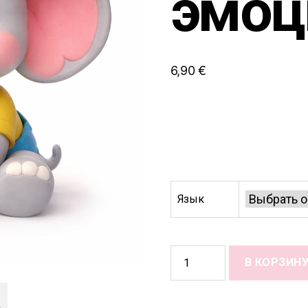
эмоц
6,90
€
Язык
Количество
В КОРЗИН
товара
1,
2,
3,