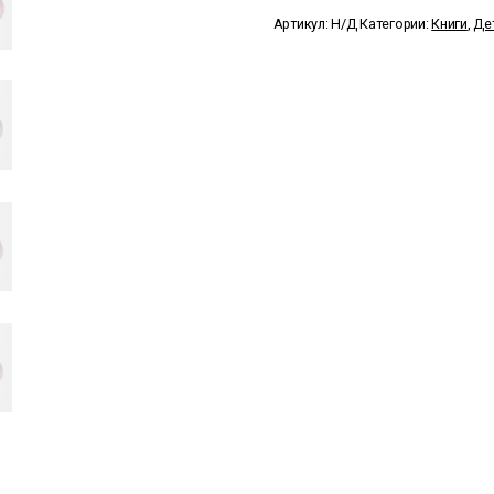
Here
Артикул:
Н/Д
Категории:
Книги
,
Де
Are
Emotions!