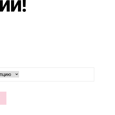
ии!
У