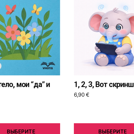
Этот
товар
имеет
ько
несколько
ий.
вариаций.
Опции
можно
ь
выбрать
на
це
странице
товара.
ело, мои “да” и
1, 2, 3, Вот скрин
6,90
€
ВЫБЕРИТЕ
ВЫБЕРИТЕ