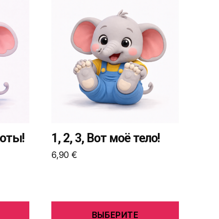
Этот
товар
имеет
несколько
вариаций.
Опции
можно
выбрать
на
странице
товара.
шоты!
1, 2, 3, Вот моё тело!
6,90
€
ВЫБЕРИТЕ