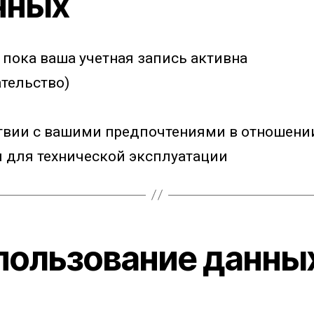
нных
, пока ваша учетная запись активна
ательство)
твии с вашими предпочтениями в отношении
я для технической эксплуатации
спользование данны