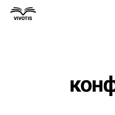
Вивотис
кон