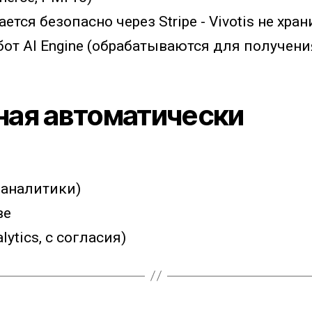
ся безопасно через Stripe - Vivotis не хра
от AI Engine (обрабатываются для получени
ная автоматически
 аналитики)
ве
ytics, с согласия)