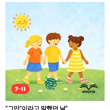
여
러
상
품
옵
션
이
이
상
품
에
있
습
니
다.
상
“그만”이라고 말했던 날”