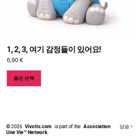
에
있
습
니
다.
상
1, 2, 3, 여기 감정들이 있어요!
품
6,90
€
페
이
지
옵션 선택
에
서
옵
션
을
© 2026
_
Vivotis.com
_
is part of the
_
Association
상승
↑
선
Une Vie™ Network
.
택