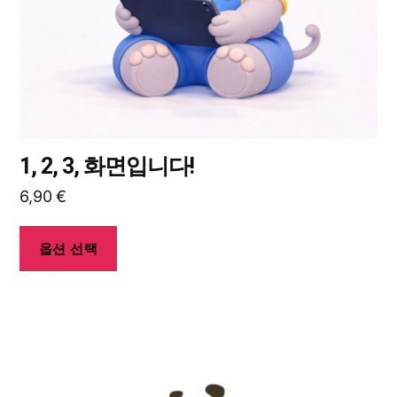
품
에
있
습
니
다.
상
1, 2, 3, 화면입니다!
품
6,90
€
페
이
지
옵션 선택
에
서
옵
션
여
을
러
선