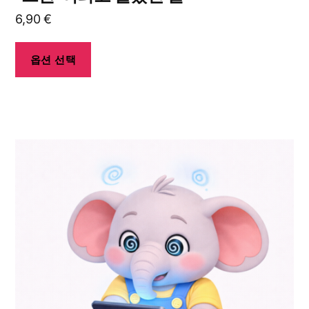
품
6,90
€
페
이
지
옵션 선택
에
서
옵
션
여
을
러
선
상
택
품
할
옵
수
션
있
이
습
이
니
상
다