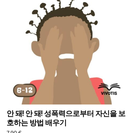
상
택
품
할
옵
수
션
있
이
습
이
니
상
다
품
에
있
습
니
다.
상
안 돼! 안 돼! 성폭력으로부터 자신을 보
품
호하는 방법 배우기
페
이
7,90
€