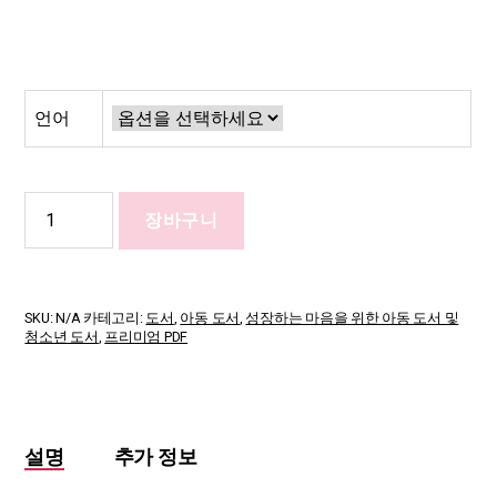
언어
Today,
장바구니
my
feelings
are
big
수
SKU:
N/A
카테고리:
도서
,
아동 도서
,
성장하는 마음을 위한 아동 도서 및
량
청소년 도서
,
프리미엄 PDF
설명
추가 정보