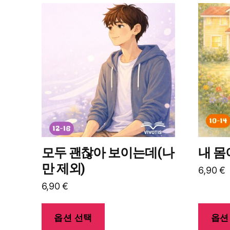
여
여
러
러
상
상
품
품
옵
옵
션
션
이
이
이
이
상
상
품
품
에
에
모두 괜찮아 보이는데(나
내 몸
있
있
만 제외)
6,90
€
습
습
6,90
€
니
니
다.
다.
상
상
옵션 선택
옵션