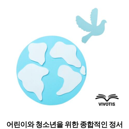
여
러
상
품
옵
션
이
이
상
품
에
있
습
니
다.
상
어린이와 청소년을 위한 종합적인 정서
품