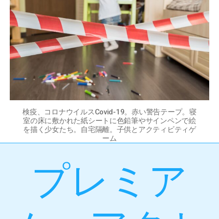
検疫、コロナウイルスCovid-19。赤い警告テープ。寝
室の床に敷かれた紙シートに色鉛筆やサインペンで絵
を描く少女たち。自宅隔離。子供とアクティビティゲ
ーム
プレミア