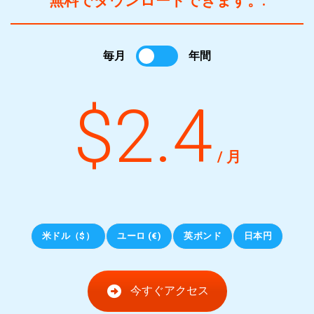
無料でダウンロードできます。.
毎月
年間
$2.4
/ 月
米ドル（$）
ユーロ (€)
英ポンド
日本円
今すぐアクセス