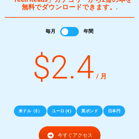
無料でダウンロードできます。.
毎月
年間
$2.4
/ 月
米ドル（$）
ユーロ (€)
英ポンド
日本円
今すぐアクセス