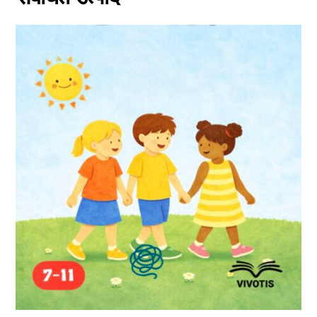
इस
उत्पाद
के
कई
प्रकार
उपलब्ध
हैं।
आप
उत्पाद
पृष्ठ
पर
जाकर
विकल्प
चुन
सकते