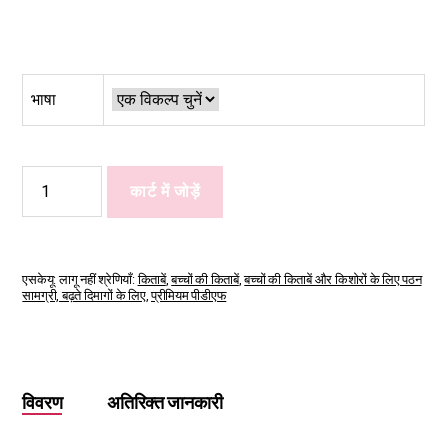
भाषा
Small
कार्ट में जोड़ें
Hands,
Big
Planet
मात्रा
एसकेयू:
लागू नहीं
श्रेणियाँ:
किताबें
,
बच्चों की किताबें
,
बच्चों की किताबें और किशोरों के लिए पठन
सामग्री, बढ़ते दिमागों के लिए
,
प्रीमियम पीडीएफ
विवरण
अतिरिक्त जानकारी