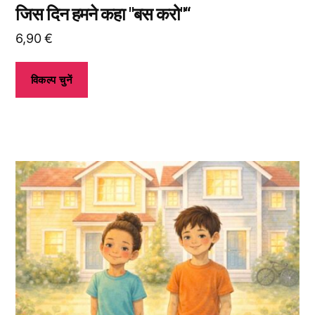
हैं।
जिस दिन हमने कहा "बस करो"“
6,90
€
विकल्प चुनें
इस
उत्पाद
के
कई
प्रकार
उपलब्ध
हैं।
आप