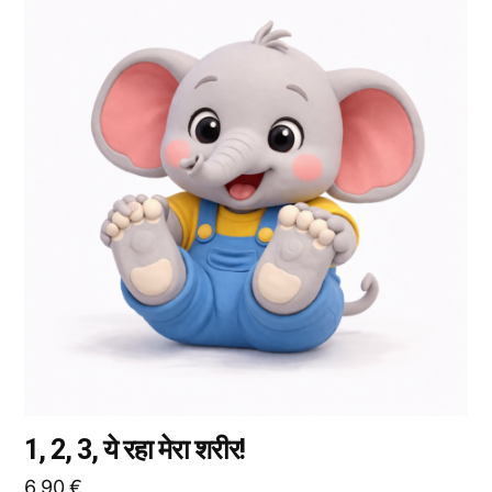
उत्पाद
के
कई
प्रकार
उपलब्ध
हैं।
आप
उत्पाद
पृष्ठ
पर
जाकर
विकल्प
चुन
सकते
हैं।
1, 2, 3, ये रहा मेरा शरीर!
6,90
€