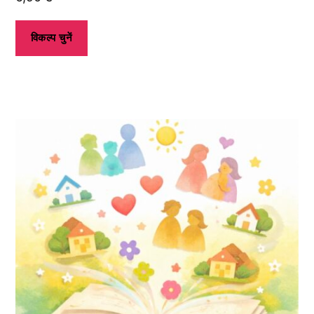
विकल्प चुनें
इस
उत्पाद
के
कई
प्रकार
उपलब्ध
हैं।
आप
उत्पाद
पृष्ठ