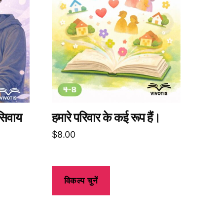
के
कई
प्रकार
उपलब्ध
हैं।
आप
उत्पाद
पृष्ठ
पर
(सिवाय
हमारे परिवार के कई रूप हैं।
जाकर
$
8.00
विकल्प
चुन
सकते
हैं।
विकल्प चुनें