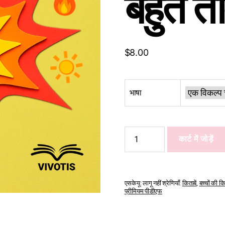
बहुत ती
$
8.00
भाषा
Today,
कार्ट में जोड़ें
my
feelings
are
big
मात्रा
एसकेयू:
लागू नहीं
श्रेणियाँ:
किताबें
,
बच्चों की कि
प्रीमियम पीडीएफ