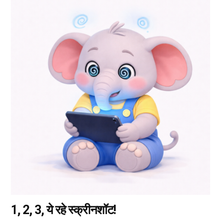
इस
उत्पाद
के
कई
प्रकार
उपलब्ध
हैं।
आप
उत्पाद
पृष्ठ
पर
जाकर
विकल्प
चुन
सकते
हैं।
1, 2, 3, ये रहे स्क्रीनशॉट!