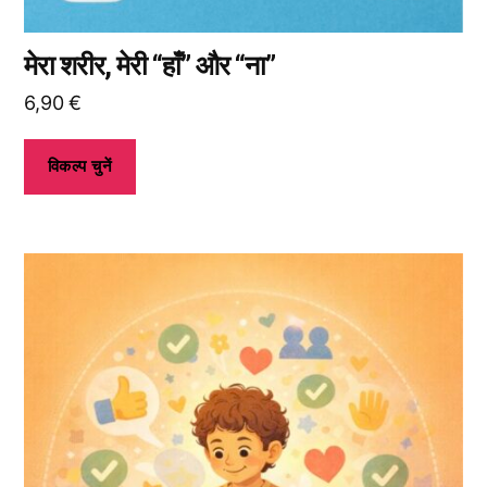
सकते
हैं।
मेरा शरीर, मेरी “हाँ” और “ना”
6,90
€
विकल्प चुनें
इस
उत्पाद
के
कई
प्रकार
उपलब्ध
हैं।
आप