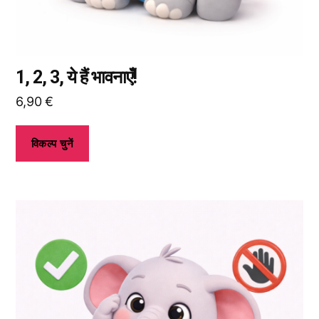
विकल्प
चुन
सकते
हैं।
1, 2, 3, ये हैं भावनाएँ!
6,90
€
विकल्प चुनें
इस
उत्पाद
के
कई
प्रकार
उपलब्ध