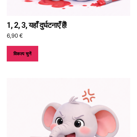
चुन
सकते
हैं।
1, 2, 3, यहाँ दुर्घटनाएँ हैं!
6,90
€
विकल्प चुनें
इस
उत्पाद
के
कई
प्रकार
उपलब्ध
हैं।