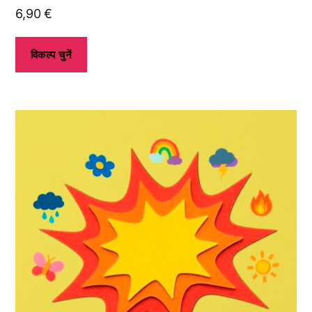
6,90
€
विकल्प चुनें
इस
उत्पाद
के
कई
प्रकार
उपलब्ध
हैं।
आप
उत्पाद
पृष्ठ
पर