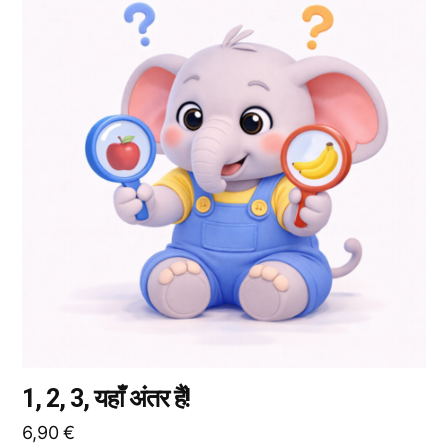
उत्पाद
के
कई
प्रकार
उपलब्ध
हैं।
आप
उत्पाद
पृष्ठ
पर
जाकर
विकल्प
चुन
सकते
हैं।
1, 2, 3, यहाँ अंतर हैं!
6,90
€