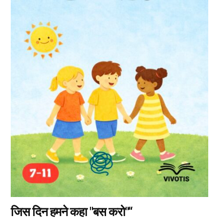
इस
उत्पाद
के
कई
प्रकार
उपलब्ध
हैं।
आप
उत्पाद
पृष्ठ
पर
जाकर
विकल्प
चुन
सकते
हैं।
जिस दिन हमने कहा "बस करो"“