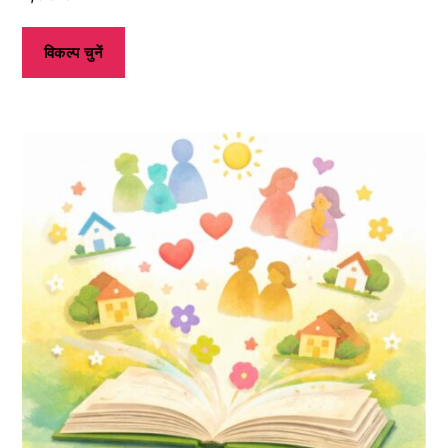
विकल्प चुनें
इस
उत्पाद
के
कई
प्रकार
उपलब्ध
हैं।
आप
उत्पाद
पृष्ठ
पर
जाकर