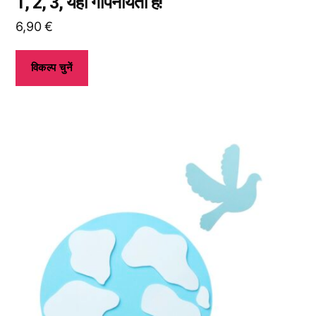
1, 2, 3, यहाँ गोपनीयता है!
6,90
€
विकल्प चुनें
इस
उत्पाद
के
कई
प्रकार
उपलब्ध
हैं।
आप
उत्पाद
पृष्ठ