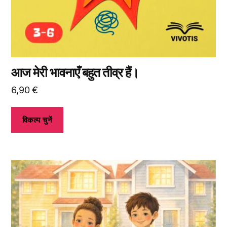
जाकर
विकल्प
चुन
सकते
हैं।
आज मेरी भावनाएँ बहुत तीव्र हैं।
6,90
€
विकल्प चुनें
इस
उत्पाद
के
कई
प्रकार