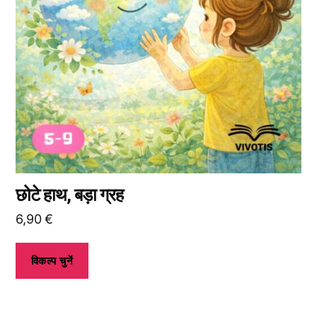
हैं।
आप
उत्पाद
पृष्ठ
पर
जाकर
विकल्प
चुन
सकते
हैं।
छोटे हाथ, बड़ा ग्रह
6,90
€
विकल्प चुनें