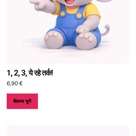
आप
उत्पाद
पृष्ठ
पर
जाकर
विकल्प
चुन
सकते
हैं।
1, 2, 3, ये रहे तर्क!
6,90
€
विकल्प चुनें
इस