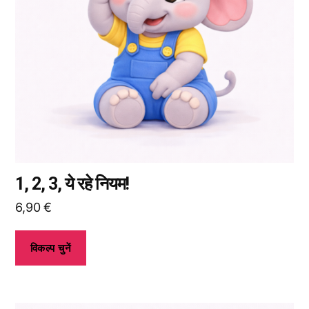
हैं।
आप
उत्पाद
पृष्ठ
पर
जाकर
विकल्प
चुन
सकते
हैं।
1, 2, 3, ये रहे नियम!
6,90
€
विकल्प चुनें