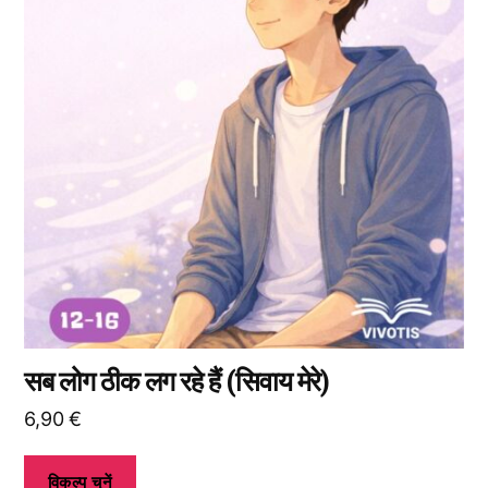
कई
प्रकार
उपलब्ध
हैं।
आप
उत्पाद
पृष्ठ
पर
जाकर
विकल्प
चुन
सकते
हैं।
सब लोग ठीक लग रहे हैं (सिवाय मेरे)
6,90
€
विकल्प चुनें