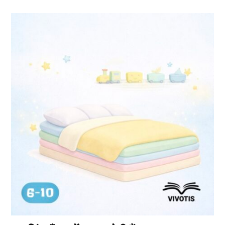
इस
उत्पाद
के
कई
प्रकार
उपलब्ध
हैं।
आप
उत्पाद
पृष्ठ
पर
जाकर
विकल्प
चुन
सकते
हैं।