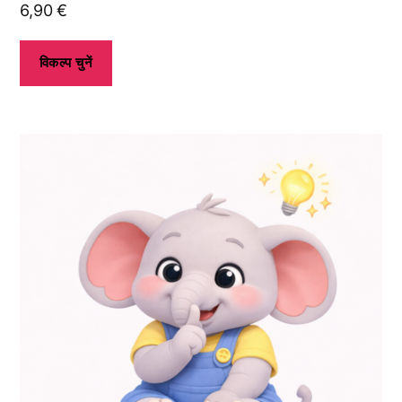
6,90
€
विकल्प चुनें
इस
उत्पाद
के
कई
प्रकार
उपलब्ध
हैं।
आप
उत्पाद
पृष्ठ
पर