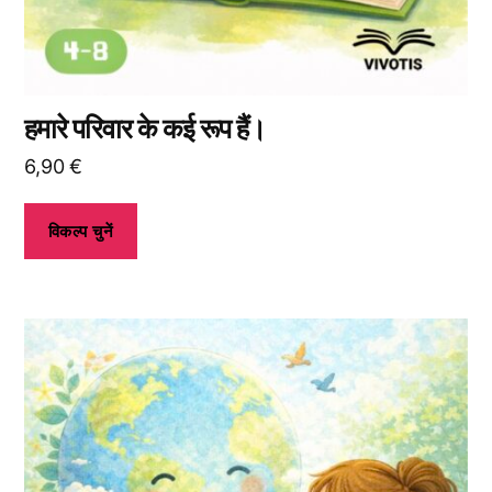
विकल्प
चुन
सकते
हैं।
हमारे परिवार के कई रूप हैं।
6,90
€
विकल्प चुनें
इस
उत्पाद
के
कई
प्रकार
उपलब्ध