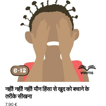
के
कई
प्रकार
उपलब्ध
हैं।
आप
उत्पाद
पृष्ठ
पर
जाकर
विकल्प
चुन
सकते
हैं।
नहीं! नहीं! नहीं! यौन हिंसा से खुद को बचाने के
तरीके सीखना
7,90
€