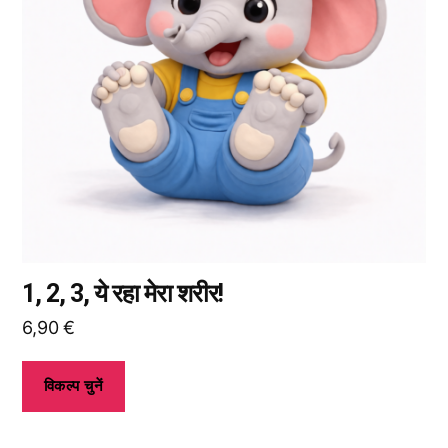
उपलब्ध
हैं।
आप
उत्पाद
पृष्ठ
पर
जाकर
विकल्प
चुन
सकते
हैं।
1, 2, 3, ये रहा मेरा शरीर!
6,90
€
विकल्प चुनें