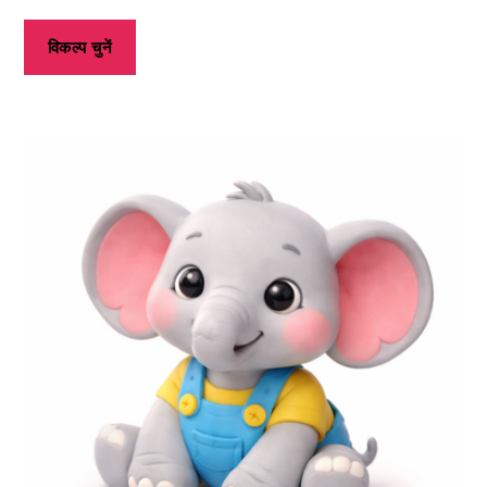
विकल्प चुनें
इस
उत्पाद
के
कई
प्रकार
उपलब्ध
हैं।
आप
उत्पाद
पृष्ठ
पर
जाकर