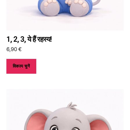
जाकर
विकल्प
चुन
सकते
हैं।
1, 2, 3, ये हैं रहस्य!
6,90
€
विकल्प चुनें
इस
उत्पाद
के
कई
प्रकार