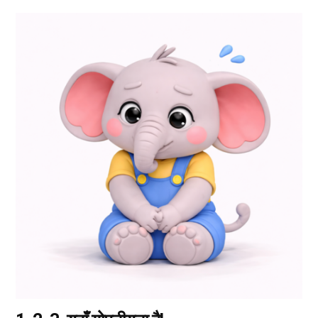
इस
उत्पाद
के
कई
प्रकार
उपलब्ध
हैं।
आप
उत्पाद
पृष्ठ
पर
जाकर
विकल्प
चुन
सकते
हैं।