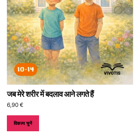
उपलब्ध
हैं।
आप
उत्पाद
पृष्ठ
पर
जाकर
विकल्प
चुन
सकते
हैं।
जब मेरे शरीर में बदलाव आने लगते हैं
6,90
€
विकल्प चुनें