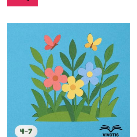
इस
उत्पाद
के
कई
प्रकार
उपलब्ध
हैं।
आप
उत्पाद
पृष्ठ
पर
जाकर
विकल्प
चुन