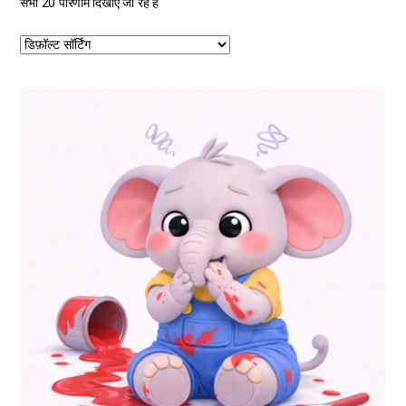
सभी 20 परिणाम दिखाए जा रहे हैं
इस
उत्पाद
के
कई
प्रकार
उपलब्ध
हैं।
आप
उत्पाद
पृष्ठ
पर
जाकर
विकल्प