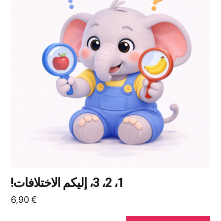
من
الأشكال
المختلفة
لهذا
المنتج.
يمكن
اختيار
الخيارات
على
صفحة
المنتج
1، 2، 3، إليكم الاختلافات!
6,90
€