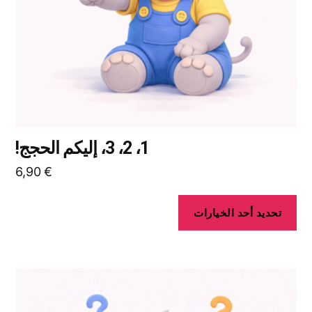
اختيار
الخيارات
على
صفحة
المنتج
1، 2، 3، إليكم الحجج!
6,90
€
تحديد أحد الخيارات
هناك
العديد