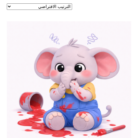
هناك
العديد
من
الأشكال
المختلفة
لهذا
المنتج.
يمكن
اختيار
الخيارات
على
صفحة
المنتج