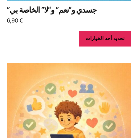
جسدي و“نعم” و“لا” الخاصة بي”
6,90
€
تحديد أحد الخيارات
هناك
العديد
من
الأشكال
المختلفة
لهذا
المنتج.
يمكن
اختيار