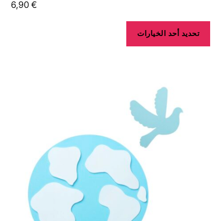
6,90
€
تحديد أحد الخيارات
هناك
العديد
من
الأشكال
المختلفة
لهذا
المنتج.
يمكن
اختيار
الخيارات
على