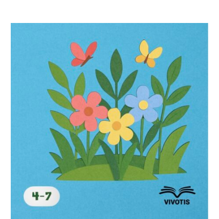
هناك
العديد
من
الأشكال
المختلفة
لهذا
المنتج.
يمكن
اختيار
الخيارات
على
صفحة
المنتج