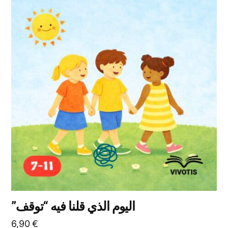
العديد
من
الأشكال
المختلفة
لهذا
المنتج.
يمكن
اختيار
الخيارات
على
صفحة
المنتج
اليوم الذي قلنا فيه “توقف”
6,90
€