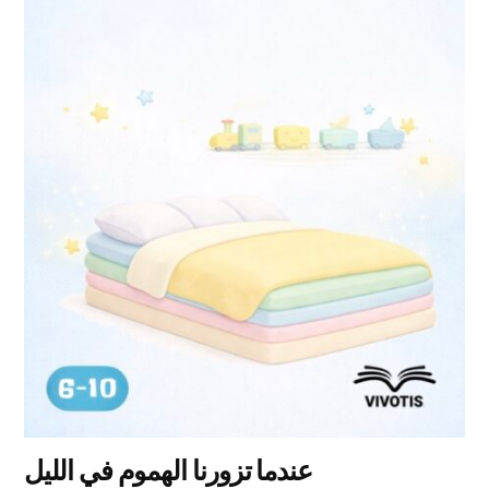
هناك
العديد
من
الأشكال
المختلفة
لهذا
المنتج.
يمكن
اختيار
الخيارات
على
صفحة
المنتج
عندما تزورنا الهموم في الليل