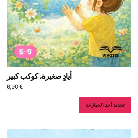
يمكن
اختيار
الخيارات
على
صفحة
المنتج
أيادٍ صغيرة، كوكب كبير
6,90
€
تحديد أحد الخيارات
هناك