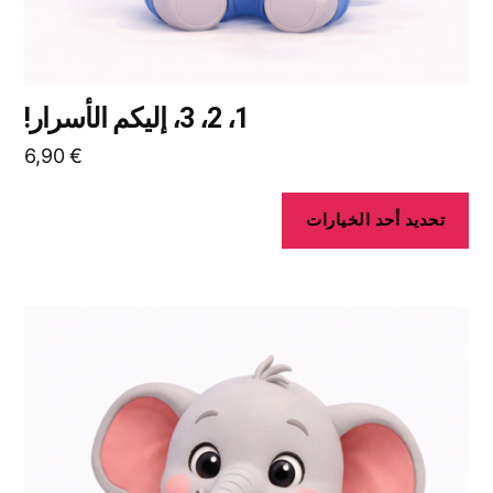
المنتج
1، 2، 3، إليكم الأسرار!
6,90
€
تحديد أحد الخيارات
هناك
العديد
من
الأشكال
المختلفة
لهذا