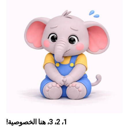
هناك
العديد
من
الأشكال
المختلفة
لهذا
المنتج.
يمكن
اختيار
الخيارات
على
صفحة
المنتج
1، 2، 3، هنا الخصوصية!