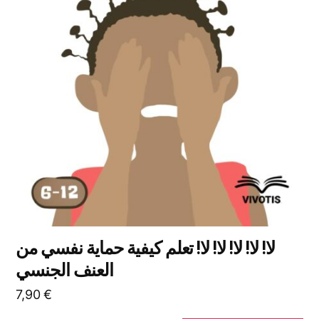
الأشكال
المختلفة
لهذا
المنتج.
يمكن
اختيار
الخيارات
على
صفحة
المنتج
لا! لا! لا! لا! لا! تعلم كيفية حماية نفسي من
العنف الجنسي
7,90
€