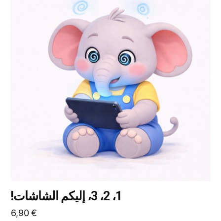
العديد
من
الأشكال
المختلفة
لهذا
المنتج.
يمكن
اختيار
الخيارات
على
صفحة
المنتج
1، 2، 3، إليكم الشاشات!
6,90
€